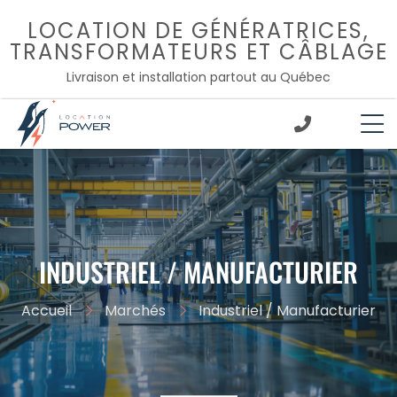
Passer
LOCATION DE GÉNÉRATRICES,
au
TRANSFORMATEURS ET CÂBLAGE
contenu
Livraison et installation partout au Québec
;
INDUSTRIEL / MANUFACTURIER
Accueil
Marchés
Industriel / Manufacturier